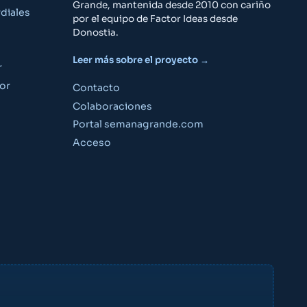
Grande, mantenida desde 2010 con cariño
diales
por el equipo de Factor Ideas desde
Donostia.
Leer más sobre el proyecto →
r
or
Contacto
Colaboraciones
Portal semanagrande.com
Guía Semana Grande
Acceso
«¿Qué puedo hacer el viernes por la noche?»
«Planes para niños este fin de semana»
«¿A qué hora son los fuegos artificiales?»
Crear cuenta gratis