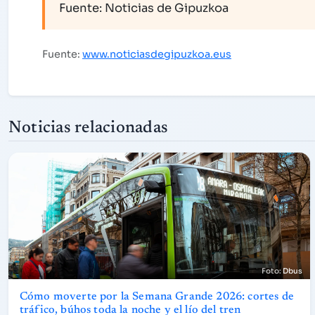
Fuente: Noticias de Gipuzkoa
Fuente:
www.noticiasdegipuzkoa.eus
Noticias relacionadas
Dbus
Cómo moverte por la Semana Grande 2026: cortes de
tráfico, búhos toda la noche y el lío del tren