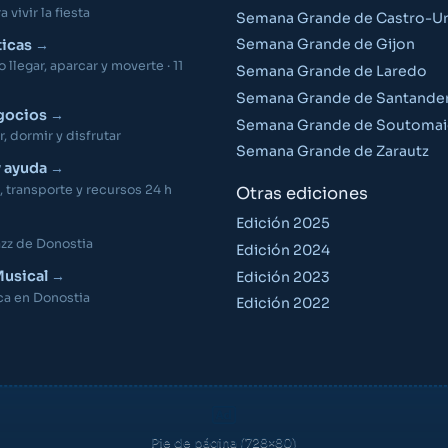
 vivir la fiesta
Semana Grande de Castro-Ur
Semana Grande de Gijon
ticas
llegar, aparcar y moverte · 11
Semana Grande de Laredo
Semana Grande de Santande
gocios
Semana Grande de Soutomai
 dormir y disfrutar
Semana Grande de Zarautz
y ayuda
 transporte y recursos 24 h
Otras ediciones
Edición 2025
azz de Donostia
Edición 2024
usical
Edición 2023
ca en Donostia
Edición 2022
Pie de página (728×80)