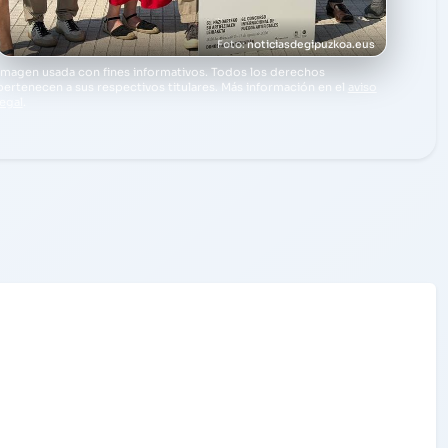
noticiasdegipuzkoa.eus
Imagen usada con fines informativos. Todos los derechos
pertenecen a sus respectivos titulares. Más información en el
aviso
legal
.
26/06/2026