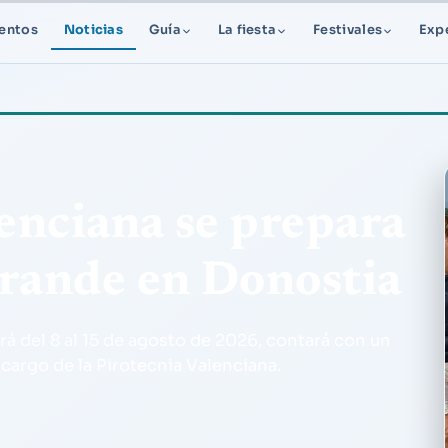
entos
Noticias
Guía
La fiesta
Festivales
Exp
enciana se prepara
rande en Donostia
á del 8 al 15 de agosto de 2026, contará con un
cargo de la Pirotecnia Valenciana.