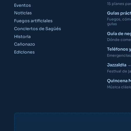
15 planes para
Eventos
Noticias
Guías prác
Fuegos, cómo 
Fuegos artificiales
guías
Conciertos de Sagüés
Guía de ne
Historia
Dónde comer,
Cañonazo
Teléfonos 
Ediciones
Emergencias,
Jazzaldia
Festival de j
Quincena M
Música clási