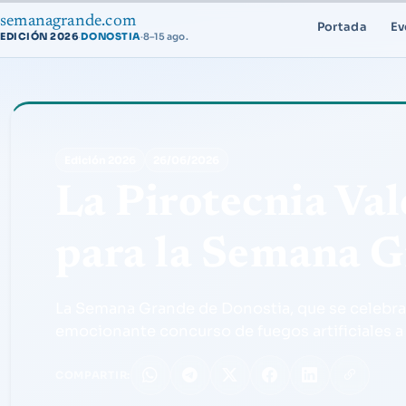
semanagrande.com
Portada
Ev
EDICIÓN 2026
DONOSTIA
·
8–15 ago.
·
Edición 2026
26/06/2026
La Pirotecnia Val
para la Semana G
La Semana Grande de Donostia, que se celebrar
emocionante concurso de fuegos artificiales a 
COMPARTIR: