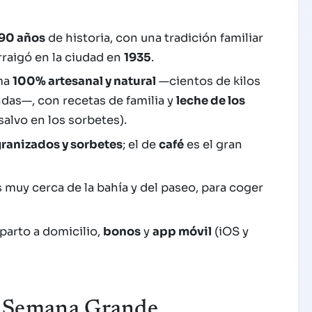
90 años
de historia, con una tradición familiar
rraigó en la ciudad en
1935
.
rma
100% artesanal y natural
—cientos de kilos
ndas—, con recetas de familia y
leche de los
alvo en los sorbetes).
granizados y sorbetes
; el de
café
es el gran
as muy cerca de la bahía y del paseo, para coger
parto a domicilio,
bonos
y
app móvil
(iOS y
la Semana Grande