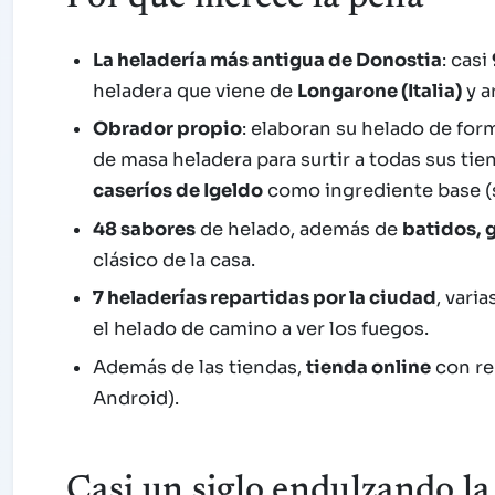
La heladería más antigua de Donostia
: casi
heladera que viene de
Longarone (Italia)
y a
Obrador propio
: elaboran su helado de fo
de masa heladera para surtir a todas sus tie
caseríos de Igeldo
como ingrediente base (s
48 sabores
de helado, además de
batidos, 
clásico de la casa.
7 heladerías repartidas por la ciudad
, vari
el helado de camino a ver los fuegos.
Además de las tiendas,
tienda online
con re
Android).
Casi un siglo endulzando 