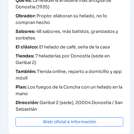
Qué es:
La heladería artesana más antigua de
Donostia (1935)
Obrador:
Propio: elaboran su helado, no lo
compran hecho
Sabores:
48 sabores, más batidos, granizados y
sorbetes
El clásico:
El helado de café, seña de la casa
Tiendas:
7 heladerías por Donostia (sede en
Garibai 2)
También:
Tienda online, reparto a domicilio y app
móvil
Plan:
Los fuegos de la Concha con un helado en la
mano
Dirección:
Garibai 2 (sede), 20004 Donostia / San
Sebastián
Web oficial e información