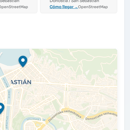
 Sebastián
Donostia / San Sebastián
Cómo llegar →
OpenStreetMap
OpenStreetMap