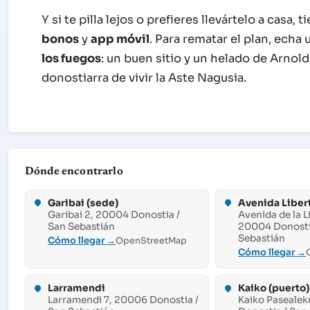
Y si te pilla lejos o prefieres llevártelo a casa, 
bonos
y
app móvil
. Para rematar el plan, echa 
los fuegos
: un buen sitio y un helado de Arnol
donostiarra de vivir la Aste Nagusia.
Dónde encontrarlo
Garibai (sede)
Avenida Liber
Garibai 2, 20004 Donostia /
Avenida de la L
San Sebastián
20004 Donosti
Sebastián
Cómo llegar →
OpenStreetMap
Cómo llegar →
Larramendi
Kaiko (puerto)
Larramendi 7, 20006 Donostia /
Kaiko Pasealek