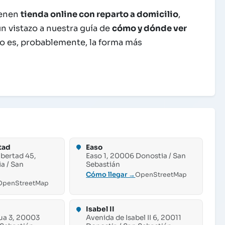
tienen
tienda online con reparto a domicilio
,
un vistazo a nuestra guía de
cómo y dónde ver
do es, probablemente, la forma más
tad
Easo
ibertad 45,
Easo 1, 20006 Donostia / San
a / San
Sebastián
Cómo llegar →
OpenStreetMap
OpenStreetMap
Isabel II
ua 3, 20003
Avenida de Isabel II 6, 20011