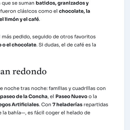
os que se suman
batidos, granizados y
 fueron clásicos como el
chocolate, la
el limón y el café
.
el más pedido, seguido de otros favoritos
o o el chocolate
. Si dudas, el de café es la
plan redondo
te noche tras noche: familias y cuadrillas con
paseo de la Concha
, el
Paseo Nuevo
o la
gos Artificiales
. Con
7 heladerías
repartidas
la bahía—, es fácil coger el helado de