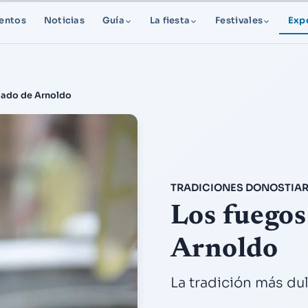
entos
Noticias
Guía
La fiesta
Festivales
Exp
lado de Arnoldo
TRADICIONES DONOSTIARR
Los fuegos
Arnoldo
La tradición más du