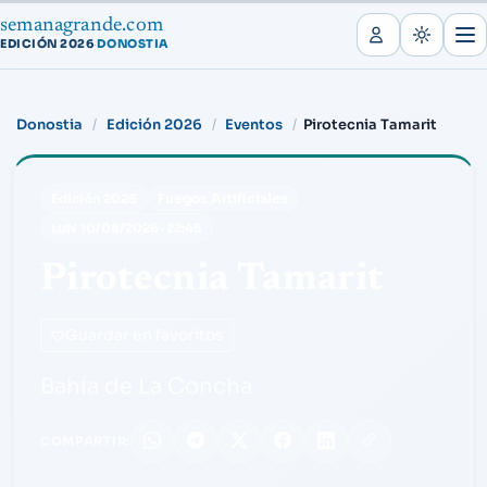
semanagrande.com
EDICIÓN 2026
DONOSTIA
·
Donostia
Edición 2026
Eventos
Pirotecnia Tamarit
Fuegos Artificiales
Edición 2026
10/08/2026
·
22:45
LUN
Pirotecnia Tamarit
Guardar en favoritos
Bahía de La Concha
COMPARTIR: