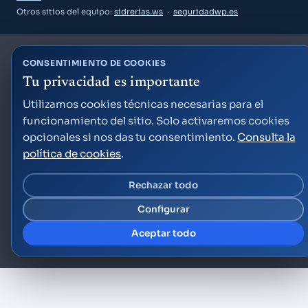
Otros sitios del equipo:
sidrerias.ws
·
seguridadwp.es
CONSENTIMIENTO DE COOKIES
Tu privacidad es importante
Guía Semana Grande
Utilizamos cookies técnicas necesarias para el
funcionamiento del sitio. Solo activaremos cookies
opcionales si nos das tu consentimiento.
Consulta la
política de cookies
.
Rechazar todo
«¿Qué puedo hacer el viernes por la noche?»
Configurar
«Planes para niños este fin de semana»
«¿A qué hora son los fuegos artificiales?»
Aceptar todo
Crear cuenta gratis
Ya tengo cuenta — acceder
Factor Ideas