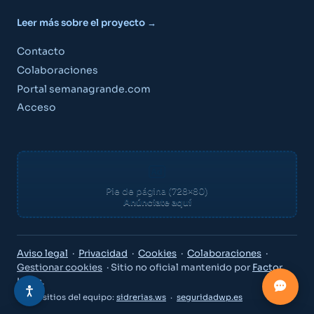
Leer más sobre el proyecto →
Guía Semana Grande
Contacto
Colaboraciones
Portal semanagrande.com
Acceso
«¿Qué puedo hacer el viernes por la noche?»
«Planes para niños este fin de semana»
«¿A qué hora son los fuegos artificiales?»
Crear cuenta gratis
Pie de página (728×80)
Anúnciate aquí
Ya tengo cuenta — acceder
Factor Ideas
Aviso legal
·
Privacidad
·
Cookies
·
Colaboraciones
·
Gestionar cookies
· Sitio no oficial mantenido por
Factor
Ideas
.
Otros sitios del equipo:
sidrerias.ws
·
seguridadwp.es