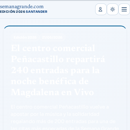
semanagrande.com
EDICIÓN 2026
SANTANDER
·
Edición 2026
21/05/2026
El centro comercial
Peñacastillo repartirá
240 entradas para la
noche benéfica de
Magdalena en Vivo
El centro comercial Peñacastillo vuelve a
apostar por la música y la solidaridad
regalando más de 200 entradas para una de
las citas más esperadas de la Semana Grande