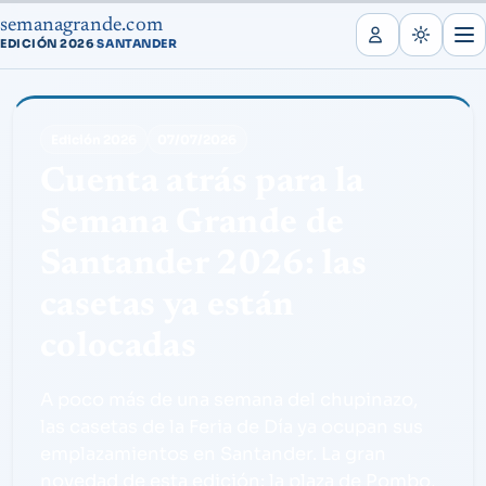
semanagrande.com
EDICIÓN 2026
SANTANDER
·
Edición 2026
07/07/2026
Cuenta atrás para la
Semana Grande de
Santander 2026: las
casetas ya están
colocadas
A poco más de una semana del chupinazo,
las casetas de la Feria de Día ya ocupan sus
emplazamientos en Santander. La gran
novedad de esta edición: la plaza de Pombo,