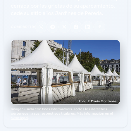
cerrada por las grietas de su aparcamiento,
cede su sitio a los Jardines de Pereda.
COMPARTIR:
El Diario Montañés
Imagen usada con fines informativos. Todos los derechos
pertenecen a sus respectivos titulares. Más información en el
aviso legal
.