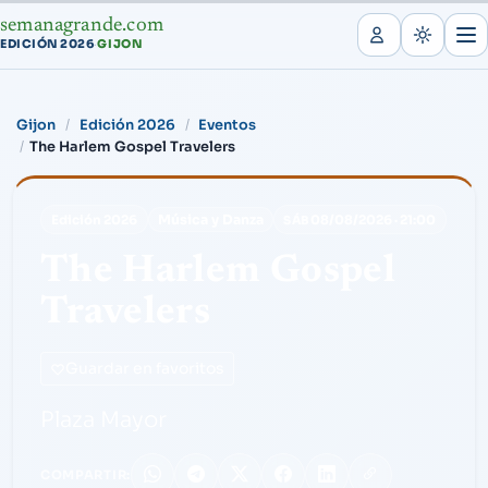
semanagrande.com
EDICIÓN 2026
GIJON
·
Gijon
Edición 2026
Eventos
The Harlem Gospel Travelers
Música y Danza
Edición 2026
08/08/2026
·
21:00
SÁB
The Harlem Gospel
Travelers
Guardar en favoritos
Plaza Mayor
COMPARTIR: