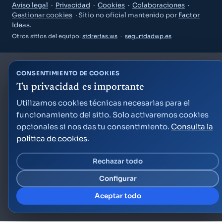
Aviso legal
·
Privacidad
·
Cookies
·
Colaboraciones
·
Gestionar cookies
· Sitio no oficial mantenido por
Factor
Ideas
.
Otros sitios del equipo:
sidrerias.ws
·
seguridadwp.es
CONSENTIMIENTO DE COOKIES
Tu privacidad es importante
Guía Semana Grande
Utilizamos cookies técnicas necesarias para el
funcionamiento del sitio. Solo activaremos cookies
opcionales si nos das tu consentimiento.
Consulta la
política de cookies
.
Rechazar todo
«¿Qué puedo hacer el viernes por la noche?»
Configurar
«Planes para niños este fin de semana»
«¿A qué hora son los fuegos artificiales?»
Aceptar todo
Crear cuenta gratis
Ya tengo cuenta — acceder