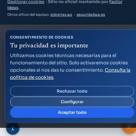
Gestionar cookies
· Sitio no oficial mantenido por
Factor
Ideas
.
Otros sitios del equipo:
sidrerias.ws
·
seguridadwp.es
Guía Semana Grande
CONSENTIMIENTO DE COOKIES
Tu privacidad es importante
Utilizamos cookies técnicas necesarias para el
funcionamiento del sitio. Solo activaremos cookies
«¿Qué puedo hacer el viernes por la noche?»
«Planes para niños este fin de semana»
opcionales si nos das tu consentimiento.
Consulta la
«¿A qué hora son los fuegos artificiales?»
política de cookies
.
Crear cuenta gratis
Rechazar todo
Ya tengo cuenta — acceder
Configurar
Factor Ideas
Aceptar todo