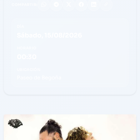
COMPARTIR:
DÍA
Sábado, 15/08/2026
HORARIO
00:30
UBICACIÓN
Paseo de Begoña