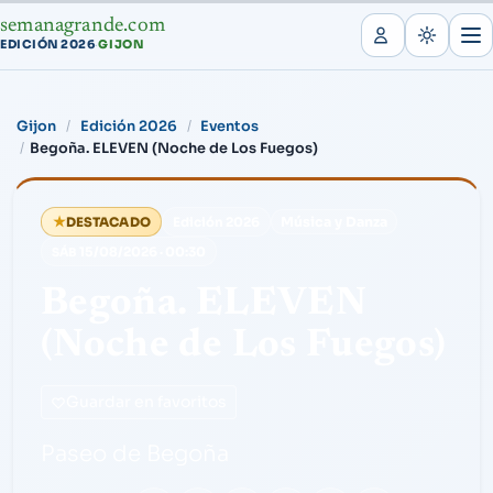
semanagrande.com
EDICIÓN 2026
GIJON
·
Gijon
Edición 2026
Eventos
Begoña. ELEVEN (Noche de Los Fuegos)
★
Música y Danza
DESTACADO
Edición 2026
15/08/2026
·
00:30
SÁB
Begoña. ELEVEN
(Noche de Los Fuegos)
Guardar en favoritos
Paseo de Begoña