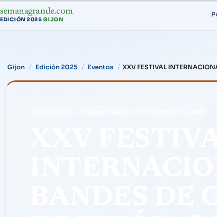
semanagrande.com
P
EDICIÓN 2025
GIJON
·
Gijon
Edición 2025
Eventos
XXV FESTIVAL INTERNACIONA
Música y Danza
Edición 2025
08/08/2025
·
23:45
VIE
XXV FESTIV
INTERNACIO
BANDES DE G