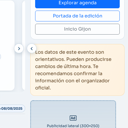
Explorar agenda
Portada de la edición
Inicio Gijon
Los datos de este evento son
Música y Danza
DOM
10/08/2025
Músi
orientativos. Pueden producirse
01:00
23:
cambios de última hora. Te
recomendamos confirmar la
Antonio José
Moji
información con el organizador
Antonio José
Moji
oficial.
ie 08/08/2025
Publicidad lateral (300×250)