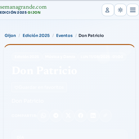
semanagrande.com
EDICIÓN 2025
GIJON
·
Gijon
Edición 2025
Eventos
Don Patricio
Música y Danza
Edición 2025
11/08/2025
·
01:00
LUN
Don Patricio
Guardar en favoritos
Don Patricio
COMPARTIR:
DÍA