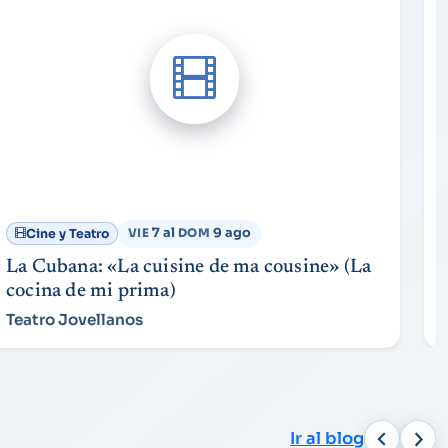
7 al
9 ago
Cine y Teatro
VIE
DOM
La Cubana: «La cuisine de ma cousine» (La
cocina de mi prima)
Teatro Jovellanos
Ir al blog