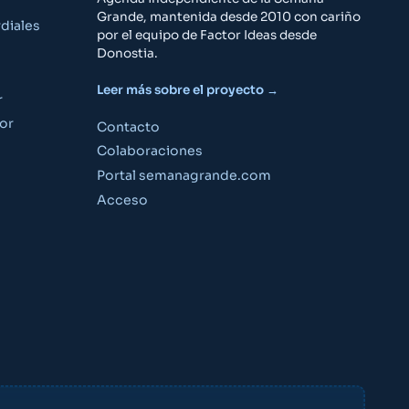
Grande, mantenida desde 2010 con cariño
diales
por el equipo de Factor Ideas desde
Donostia.
Leer más sobre el proyecto →
r
or
Contacto
Colaboraciones
Portal semanagrande.com
Acceso
Guía Semana Grande
«¿Qué puedo hacer el viernes por la noche?»
«Planes para niños este fin de semana»
«¿A qué hora son los fuegos artificiales?»