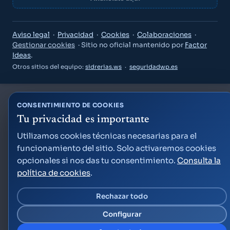
Aviso legal
·
Privacidad
·
Cookies
·
Colaboraciones
·
Gestionar cookies
· Sitio no oficial mantenido por
Factor
Ideas
.
Guía Semana Grande
Otros sitios del equipo:
sidrerias.ws
·
seguridadwp.es
CONSENTIMIENTO DE COOKIES
Tu privacidad es importante
Utilizamos cookies técnicas necesarias para el
«¿Qué puedo hacer el viernes por la noche?»
funcionamiento del sitio. Solo activaremos cookies
«Planes para niños este fin de semana»
«¿A qué hora son los fuegos artificiales?»
opcionales si nos das tu consentimiento.
Consulta la
Crear cuenta gratis
política de cookies
.
Ya tengo cuenta — acceder
Rechazar todo
Factor Ideas
Configurar