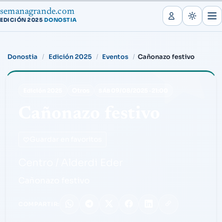
semanagrande.com
EDICIÓN 2025
DONOSTIA
·
Donostia
Edición 2025
Eventos
Cañonazo festivo
Otros
Edición 2025
09/08/2025
·
21:00
SÁB
Cañonazo festivo
Guardar en favoritos
Centro / Alderdi Eder
Cañonazo festivo
COMPARTIR: