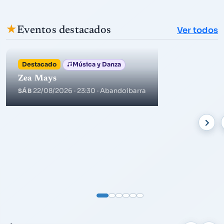
★
Eventos destacados
Ver todos
Destacado
Música y Danza
Zea Mays
22/08/2026 · 23:30
· Abandoibarra
SÁB