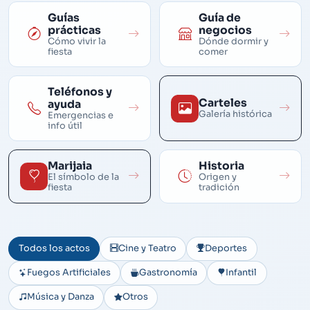
Guías
Guía de
prácticas
negocios
Cómo vivir la
Dónde dormir y
fiesta
comer
Teléfonos y
Carteles
ayuda
Galería histórica
Emergencias e
info útil
Marijaia
Historia
El símbolo de la
Origen y
fiesta
tradición
Todos los actos
Cine y Teatro
Deportes
Fuegos Artificiales
Gastronomía
Infantil
Música y Danza
Otros