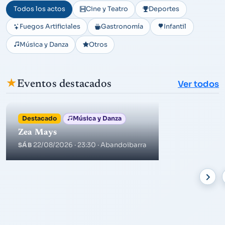
Todos los actos
Cine y Teatro
Deportes
Fuegos Artificiales
Gastronomía
Infantil
Música y Danza
Otros
★
Eventos destacados
Ver todos
Destacado
Música y Danza
Zea Mays
22/08/2026 · 23:30
· Abandoibarra
SÁB