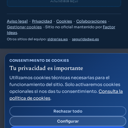
Anúnciate aquí
Guía Semana Grande
Aviso legal
·
Privacidad
·
Cookies
·
Colaboraciones
·
Gestionar cookies
· Sitio no oficial mantenido por
Factor
Ideas
.
Otros sitios del equipo:
sidrerias.ws
·
seguridadwp.es
«¿Qué puedo hacer el viernes por la noche?»
CONSENTIMIENTO DE COOKIES
«Planes para niños este fin de semana»
«¿A qué hora son los fuegos artificiales?»
Tu privacidad es importante
Crear cuenta gratis
Utilizamos cookies técnicas necesarias para el
funcionamiento del sitio. Solo activaremos cookies
Ya tengo cuenta — acceder
opcionales si nos das tu consentimiento.
Consulta la
Factor Ideas
política de cookies
.
Rechazar todo
Configurar