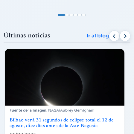
Últimas noticias
Ir al blog
NASA/Aubrey Gemignani
Bilbao verá 31 segundos de eclipse total el 12 de
agosto, diez días antes de la Aste Nagusia