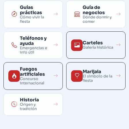
Guías
Guía de
prácticas
negocios
Cómo vivir la
Dónde dormir y
fiesta
comer
Teléfonos y
Carteles
ayuda
Galería histórica
Emergencias e
info útil
Fuegos
Marijaia
artificiales
El símbolo de la
Concurso
fiesta
internacional
Historia
Origen y
tradición