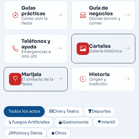
Guías
Guía de
prácticas
negocios
Cómo vivir la
Dónde dormir y
fiesta
comer
Teléfonos y
Carteles
ayuda
Galería histórica
Emergencias e
info útil
Marijaia
Historia
El símbolo de la
Origen y
fiesta
tradición
Todos los actos
Cine y Teatro
Deportes
Fuegos Artificiales
Gastronomía
Infantil
Música y Danza
Otros