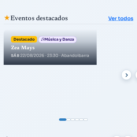
★
Eventos destacados
Ver todos
Destacado
Música y Danza
Zea Mays
22/08/2026 · 23:30
· Abandoibarra
SÁB