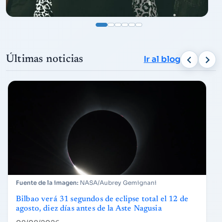
Últimas noticias
Ir al blog
NASA/Aubrey Gemignani
Bilbao verá 31 segundos de eclipse total el 12 de
agosto, diez días antes de la Aste Nagusia