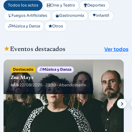
Todos los actos
Cine y Teatro
Deportes
Fuegos Artificiales
Gastronomía
Infantil
Música y Danza
Otros
★
Eventos destacados
Ver todos
Destacado
Música y Danza
Zea Mays
22/08/2026 · 23:30
· Abandoibarra
SÁB