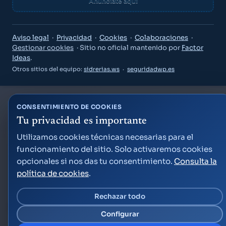
Anúnciate aquí
Guía Semana Grande
Aviso legal
·
Privacidad
·
Cookies
·
Colaboraciones
·
Gestionar cookies
· Sitio no oficial mantenido por
Factor
Ideas
.
Otros sitios del equipo:
sidrerias.ws
·
seguridadwp.es
«¿Qué puedo hacer el viernes por la noche?»
CONSENTIMIENTO DE COOKIES
«Planes para niños este fin de semana»
«¿A qué hora son los fuegos artificiales?»
Tu privacidad es importante
Crear cuenta gratis
Utilizamos cookies técnicas necesarias para el
funcionamiento del sitio. Solo activaremos cookies
Ya tengo cuenta — acceder
opcionales si nos das tu consentimiento.
Consulta la
Factor Ideas
política de cookies
.
Rechazar todo
Configurar