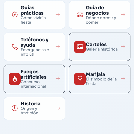
Guías
Guía de
prácticas
negocios
Cómo vivir la
Dónde dormir y
fiesta
comer
Teléfonos y
Carteles
ayuda
Galería histórica
Emergencias e
info útil
Fuegos
Marijaia
artificiales
El símbolo de la
Concurso
fiesta
internacional
Historia
Origen y
tradición